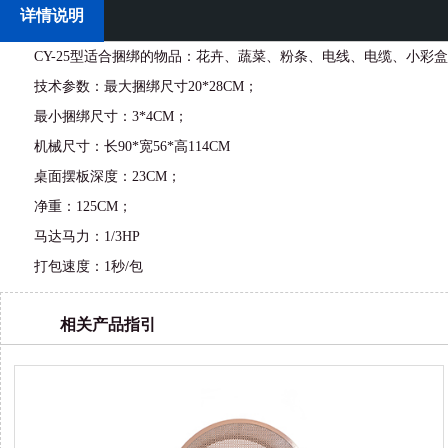
详情说明
CY-25型适合捆绑的物品：
花卉、蔬菜、粉条、电线、电缆、小彩盒
技术参数：
最大捆绑尺寸20*28CM；
最小捆绑尺寸：
3*4CM；
机械尺寸：
长90*宽56*高114CM
桌面摆板深度：
23CM；
净重：
125CM；
马达马力：
1/3HP
打包速度：
1秒/包
相关产品指引