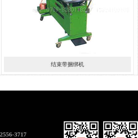
结束带捆绑机
-2556-3717