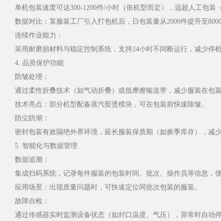
单机包装速度可达300-1200件/小时（依机型而定），远超人工包装
数据对比：某服装工厂引入打包机后，日包装量从2000件提升至800
连续作业能力：
采用耐磨损材料与稳定控制系统，支持24小时不间断运行，减少停
4. 品质保护功能
防皱处理：
通过柔性折叠技术（如气动折叠）或低摩擦输送带，减少服装在包
技术亮点：部分机型配备蒸汽熨烫模块，可在包装前快速除皱。
防尘防潮：
密封包装有效隔绝外界环境，延长服装保质期（如换季库存），减
5. 智能化与数据管理
数据追溯：
集成扫码系统，记录每件服装的包装时间、批次、操作员等信息，
应用场景：出现质量问题时，可快速定位同批次包装的服装。
故障自检：
通过传感器实时监测设备状态（如封口温度、气压），异常时自动