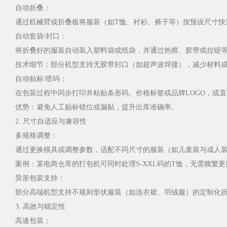
自动折叠：
通过机械臂或折叠板将服装（如T恤、衬衫、裤子等）按预设尺寸快
自动套袋/封口：
将折叠好的服装自动装入塑料袋或纸袋，并通过热熔、胶带或拉链
技术细节：部分机型支持无胶带封口（如超声波焊接），减少材料
自动贴标/喷码：
在包装过程中同步打印并粘贴条形码、价格标签或品牌LOGO，或直
优势：避免人工贴标错位或漏贴，提升出库准确率。
2. 尺寸自适应与兼容性
多规格调整：
通过更换模具或调整参数，适配不同尺寸的服装（如儿童装与成人
案例：某电商仓库的打包机可同时处理S-XXL码的T恤，无需频繁
异形包装支持：
部分高端机型支持不规则形状服装（如连衣裙、羽绒服）的定制化
3. 高效与稳定性
高速包装：