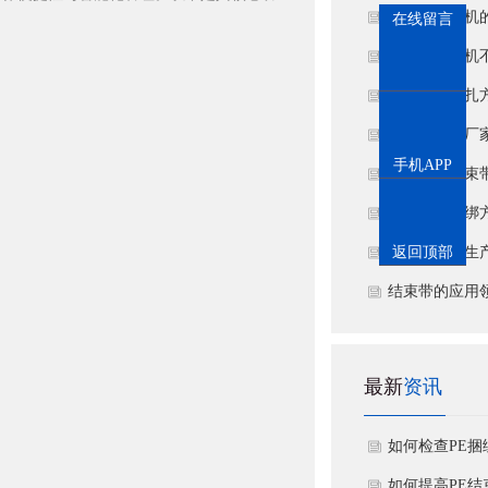
题？
结束带捆扎机
在线留言
维护
结束带捆扎机
理？
结束带的捆扎
惠州结束带厂
手机APP
理
厂家介绍结束
能
结束带的捆绑
结束带厂家生
返回顶部
结束带的应用
最新
资讯
如何检查PE
磨损情况？
如何提高PE