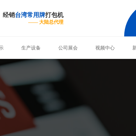
经销
台湾常用牌
打包机
—— 大陆总代理
示
生产设备
公司展会
视频中心