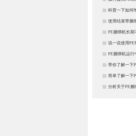
性要求？
科普一下如何
绑机？
使用结束带捆
理？
PE捆绑机长
响使用效果吗
说一说使用P
么核心特性？
PE捆绑机运
该如何解决？
带你了解一下
验收标准有哪
简单了解一下
使用避坑？
分析关于PE
很短原因是什