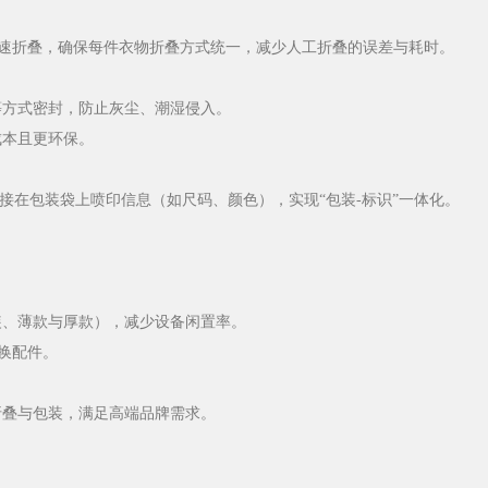
速折叠，确保每件衣物折叠方式统一，减少人工折叠的误差与耗时。
等方式密封，防止灰尘、潮湿侵入。
成本且更环保。
接在包装袋上喷印信息（如尺码、颜色），实现“包装-标识”一体化。
装、薄款与厚款），减少设备闲置率。
更换配件。
折叠与包装，满足高端品牌需求。