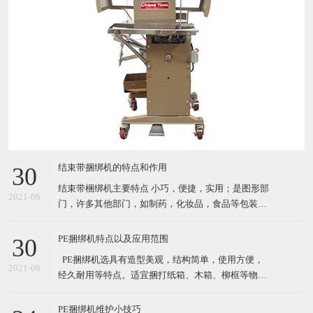
结束带捆绑机的特点和作用
30
结束带梱绑机主要特点 小巧，便捷，实用；是图形部
2021-06
门，许多其他部门，如制药，化妆品，食品等包装产
品的理想选择. 自动缠绕循环 由PCB控制运行（PC
板） 通过自动照片眼（自动装置）开始循环；按按钮
PE捆绑机特点以及应用范围
30
或者脚踏 机器使用纸带或BOPP（最大宽度*长度：
​ PE捆绑机选具有造型美观，结构简单，使用方便，
30mm*150mm) 3种捆扎带松紧级别设置 结束带捆
2021-06
经久耐用等特点。适宜捆打纸箱、木箱、柳框等物
件，特别适宜各类食品，纺织品、工艺品等的打包。
其体积小巧、维修起来比较简易，故广泛适用于流动
PE捆绑机维护小技巧