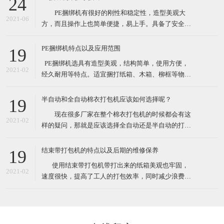
24
性较大的打包作业。 这款捆绑机有售价昂贵的自动
PE捆绑机有很好的刚性和稳定性，造型美观大
捆包机的电熔粘合效果，又可解决带钳的铁扣机捆
2021-06
方，而且操作上也简单便捷，易上手。具备了安全性
高，设备基础前期投资费用低等众多优点。最先一批
开始使用PE捆绑机的厂家对了PE捆绑机赞口不绝，认
PE捆绑机特点以及应用范围
19
为PE捆绑机大大提高工作效率，减少了工作负担，节
​ PE捆绑机选具有造型美观，结构简单，使用方便，
约了人力运输费。 PE捆绑机广泛用于用于食品、
2021-02
经久耐用等特点。适宜捆打纸箱、木箱、柳框等物
医药、五金、化工
件，特别适宜各类食品，纺织品、工艺品等的打包。
其体积小巧、维修起来比较简易，故广泛适用于流动
半自动和全自动棉衣打包机应该如何选择呢？
19
性较大的打包作业。 这款捆绑机有售价昂贵的自动
现在很多厂家在整个棉衣打包机的时候都会有这
捆包机的电熔粘合效果，又可解决带钳的铁扣机捆
2021-02
样的疑问，那就是应该选择全自动还是半自动的打包
机。一方面很多人会觉得如果想过打包机的过程，直
接选择全自动的，很有可能由于衣物的形状不是十分
结束带打包机的特点以及后期的维修保养
19
规规矩矩的，导致最后打包的样子也不是特别规整，
​ 使用结束带打包机带打出来的纸箱美观也牢固，
另外的朋友觉得如果不选择全自动的打包机的话，很
2021-02
速度很快，提高了工人的打包效率，同时减少浪费，
有可能最后会造成比较严重
也就节约了成本。各种类型的结束带打包机机适合常
规物体捆包、体积大、重型物体捆包、液体粉状坠落
打包、特别宽的物品以及加压打包。在高效率的自动
打包机中有着效率最